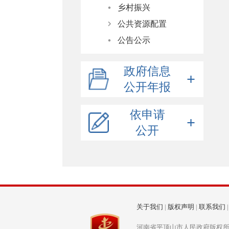
乡村振兴
促消费政策措施
公共资源配置
公告公示
住房保障
土地供应计划
政府信息
土地矿产交易
公开年报
采购信息
公开年报
国有产权交易
依申请
政府网站年度报表
工程建设项目招投标
公开
2025年
2024年
2025年
在线申请
2023年
2024年
收费标准
表格下载
申请信息流程图
关于我们
|
版权声明
|
联系我们
河南省平顶山市人民政府版权所有 