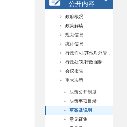
公开内容
政府概况
政策解读
政府领导
规划信息
政府机构
统计信息
人事任免
规划纲要
行政许可/其他对外管理服务
国民经济和社会发展计划
统计视点
行政处罚/行政强制
专项规划
统计公报
会议报告
空间规划
普查公报
重大决策
数据发布
重大会议
政府工作报告
决策公开制度
决策事项目录
草案及说明
意见征集