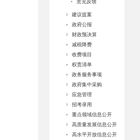
意见反馈
建议提案
政府公报
办理总体情况
财政预决算
人大代表建议
减税降费
政协委员提案
政府预决算
收费项目
部门预决算
权责清单
行政事业性收费与政府性基金清单
政务服务事项
涉企收费目录清单
政府集中采购
应急管理
项目目录及标准
招考录用
项目实施情况
应急预案
重点领域信息公开
监测预警
网上报名平台
高质量发展信息公开
防范应对
公务员、事业单位考试
高水平开放信息公开
产业行业扶持