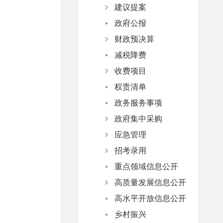
建议提案
政府工作报告
决策公开制度
政府公报
决策事项目录
办理总体情况
财政预决算
草案及说明
人大代表建议
减税降费
意见征集
政协委员提案
政府预决算
收费项目
意见反馈
部门预决算
权责清单
行政事业性收费与政府性基金清单
政务服务事项
涉企收费目录清单
政府集中采购
应急管理
项目目录及标准
招考录用
项目实施情况
应急预案
重点领域信息公开
监测预警
网上报名平台
高质量发展信息公开
防范应对
公务员、事业单位考试
高水平开放信息公开
产业行业扶持
乡村振兴
促消费政策措施