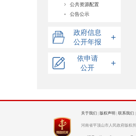
公共资源配置
公告公示
住房保障
土地供应计划
政府信息
土地矿产交易
公开年报
采购信息
公开年报
国有产权交易
依申请
政府网站年度报表
工程建设项目招投标
公开
2025年
2024年
2025年
在线申请
2023年
2024年
收费标准
表格下载
申请信息流程图
关于我们
|
版权声明
|
联系我们
河南省平顶山市人民政府版权所有 