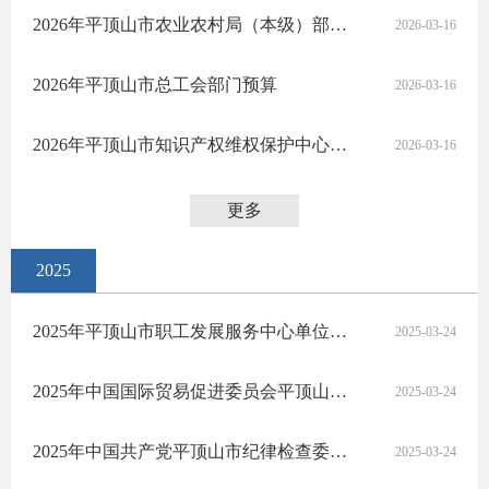
2026年平顶山市农业农村局（本级）部门预算
2026-03-16
2026年平顶山市总工会部门预算
2026-03-16
2026年平顶山市知识产权维权保护中心单位预算
2026-03-16
更多
2025
2025年平顶山市职工发展服务中心单位预算
2025-03-24
2025年中国国际贸易促进委员会平顶山市支会单位预算
2025-03-24
2025年中国共产党平顶山市纪律检查委员会（本级）单位预算
2025-03-24