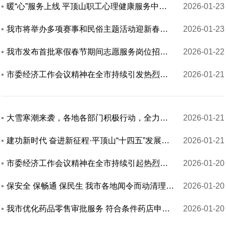
暖“心”服务上线 平顶山职工心理健康服务中心开放
2026-01-23
我市将举办多项赛事和民俗主题活动迎新春，即日开始报名 全民健身大拜年系列活动蓄势待发
2026-01-23
我市发布首批寒假春节期间志愿服务岗位招募清单
2026-01-22
市委经济工作会议精神在全市持续引发热烈反响 锚定方向勇担当 实干笃行开新局
2026-01-21
大雪寒潮来袭，各地各部门积极行动，全力保障生产生活秩序和社会大局稳定 以雪为令 平顶山在行动
2026-01-21
建功新时代 奋进新征程·平顶山“十四五”发展成就巡礼 市发展改革委｜砥砺奋进开新局 实干担当谱华章——市发展改革委推动高质量发展工作纪实
2026-01-21
市委经济工作会议精神在全市持续引起热烈反响 锚定蓝图聚合力 笃行不怠启新程
2026-01-20
保安全 保畅通 保民生 我市各地闻令而动清理道路积雪
2026-01-20
我市优化药品零售审批服务 符合条件药店申请许可证延续可免现场核查
2026-01-20