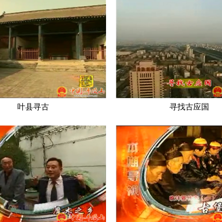
叶县寻古
寻找古应国