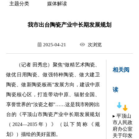
主题分类
媒体解读
我市出台陶瓷产业中长期发展规划
2025-04-21
次
浏览
（记者 田秀忠）聚焦
“做精艺术陶瓷、
相关阅
做优日用陶瓷、做强特种陶瓷、做大建卫
陶瓷、做新陶瓷板画”发展方向，建设中原
读
陶瓷核心区，打造带动中原、辐射全国、
享誉世界的“汝瓷之都”……这是我市刚刚出
台的《平顶山市陶瓷产业中长期发展规划
▸
平顶山
市人民政
（2024—2035年）》（以下简称《规
府办公室
划》）描绘的美好蓝图。
关于印发