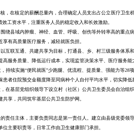
考核，在核定的薪酬总量内，合理确定人员支出占
公立医疗卫生
绩效工资水平，注重医务人员的稳定收入和长效激励。
，围绕县域内肿瘤、神经、血管、呼吸、创伤等外转率高的重点
近享有高质量医疗服务，减轻就医负担。
，以互联互通、共建共享为目标，打通县、乡、村三级服务体系
提高服务质量、降低运行成本，实现监管决策水平、医疗服务能
，持续实施“便民就医”少跑腿、优流程、提质量、强能力等28
保患者住院预交金额度降至同病种个人自付平均水平，切实降低
设，在基层党组织领导下设立村（社区）公共卫生委员会自治组
建共享，共同筑牢基层公共卫生防护网。
设的责任主体，主要负责同志是第一责任人。建立由县级党委领
单位主要职责等，日常工作由卫生健康部门承担。