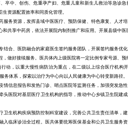
痛、卒中、创伤、危重孕产妇、危重儿童和新生儿救治等急诊急
卫生资源配置效率和同质化管理。
医药服务资源，发挥县域中医医疗、预防保健、特色康复、人才
心和共享中药房，依法开展院内制剂推广和应用。开展县级中医医
全专结合、医防融合的家庭医生签约服务团队，开展签约服务优
程，做好接续服务。医共体内上级医院将一定比例专家号源、预
项行动，以重大慢性病防治为重点，在二级以上综合医
疗机构
理服务体系，探索以治疗为中心向以人民健康为中心转变新路径。
病疫情信息报告和发热门诊、哨点医院等监测任务，加强突发急
牵头医院对基层医疗卫生机构的指导，推动中心乡镇卫生院建成
医疗卫生机构疾病预防控制科室建设，完善公共卫生责任清单，
融入临床诊治全过程。医共体要统筹医保基金和公共卫生服务资