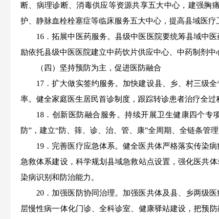
断、病理诊断、消毒供应等资源共享五大中心，建强胸
护、静脉血栓栓塞症等临床服务五大中心，提高县域医疗
16．拓展中医药服务。县级中医医院要统筹县域中
励依托县级中医医院建立中药饮片供应中心、中药制剂中
（四）坚持预防为主，促进医防融合
17．扩大做实签约服务。加快建设县、乡、村三级
率。健全家庭医生居民首诊制度，跟踪转诊患者治疗全过
18．创新医防融合服务。
持续开展卫生健康四个专
防”，建立“防、筛、诊、治、管、康”全周期、全链条管
19．完善医疗应急体系。健全医共体严格落实传染
急救体系建设，科学规划县域急救站点设置，强化医共体
染病识别和防治能力。
20．加强医防协同治理。加强医共体及县、乡两级
层慢性病一体化门诊、全科诊室、健康驿站建设，把预防