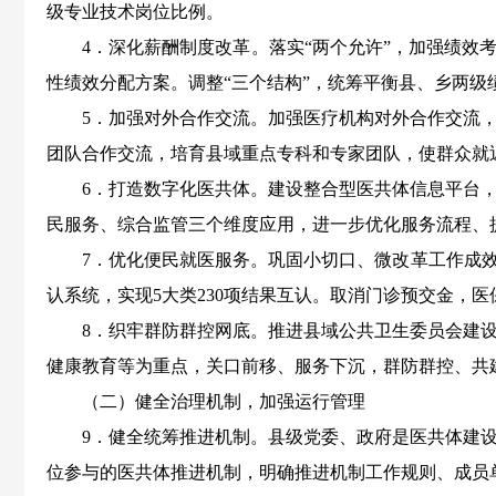
级专业技术岗位比例。
4．深化薪酬制度改革。
落实“两个允许”，加强绩效
性绩效分配方案。调整“三个结构”，统筹平衡县
、乡两级
5．加强对外合作交流。加强医疗机构对外合作交流
团队合作交流，培育县域重点专科和专家团队，使群众就
6．打造数字化医共体。建设整合型医共体信息平台
民服务、综合监管三个维度应用，进一步优化服务流程、
7．优化便民就医服务。
巩固小切口、微改革工作成效
认系统
，实现5大类230项
结果互认。取消门诊预交金，医
8．织牢群防群控网底。推进县域公共卫生委员会建
健康教育等为重点，关口前移、服务下沉，群防群控、共
（二）健全治理机制，加强运行管理
9．健全统筹推进机制。县级党委、政府是医共体建
位参与的医共体推进机制，明确推进机制工作规则、成员