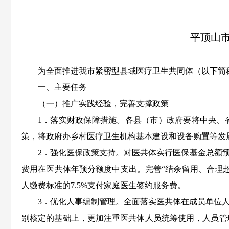
平顶山
为
全面推进
我市
紧密型县域
医疗卫生
共
同
体
（以下简
一、主要任务
（一）推广实践经验，完善支撑政策
1．落实财政保障措施。各县（市）政府要
将中央、
策，将政府办乡村医疗卫生机构基本建设和设备购置等发
2．强化医保政策支持。对
医共体实行医保基金总额预
费用在医共体年预分额度中支出。完善“结余留用、合理
人缴费标准的7.5%支付家庭医生签约服务费。
3．优化人事编制管理。全面落实医共体在成员单位
别核定的基础上，更加注重医共体人员统筹使用，人员管