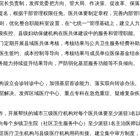
总院长负责制，发挥党委把方向、管大局、作决策、促改革、保
提名，根据干部管理权限任免。医共体要制定章程，完善内部管
则，优化整合职能科室设置，在“七统一”管理基础上，建立人
级疾控、县级妇幼保健机构在医共体建设中的服务和管理职能。
部门定期开展县域医共体考核，考核结果与公共卫生服务经费补
医生签约、成本控制等导向，考核结果与成员单位医保基金结余
务能力持续提升结果导向，严防弱化基层服务功能等不良倾向。
构
设立会诊转诊中心，加强基层首诊能力、落实双向转诊办法。
层解决。发挥区域医疗中心、重点专科在急危重症、疑难复杂疾
工作，开展帮扶的城市三级医疗机构
对每个医共体要至少派驻3名
向每个乡镇卫生院（社区卫生服务中心）至少派驻1名主治医师
基层医疗卫生机构与县级医疗机构用药衔接。建立集中审方制度