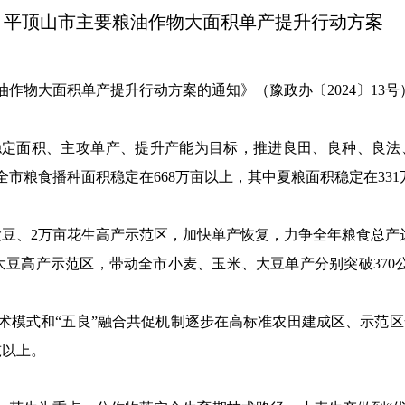
平顶山市主要粮油作物大面积单产提升行动方案
作物大面积单产提升行动方案的通知》（豫政办〔2024〕13
定面积、主攻单产、提升产能为目标，推进良田、良种、良法、
市粮食播种面积稳定在668万亩以上，其中夏粮面积稳定在331
亩大豆、2万亩花生高产示范区，加快单产恢复，力争全年粮食总产达到
亩大豆高产示范区，带动全市小麦、玉米、大豆单产分别突破370公
提升技术模式和“五良”融合共促机制逐步在高标准农田建成区、示
吨以上。