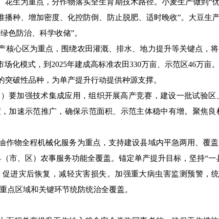
、花生为重点，分作物落实全生育期技术路径。小麦生产做到“
准播种、增加密度、化控防倒、防止脱肥、适时晚收”。大豆生产
绿色防治、科学收储”。
产核心区为重点，围绕农田灌溉、排水、地力提升等关键点，将
化市场化模式，到2025年建成高标准农田330万亩、示范区46
的突破性品种，为单产提升行动提供种源支撑。
市）要加强技术集成应用，组织开展高产竞赛，建设一批试验区
度，加速示范推广，确保示范面积、示范主体稳中有增。聚焦良
油作物全程机械化服务为重点，支持建设县域内平急两用、覆盖
县（市、区）农事服务功能全覆盖。锚定单产提升目标，坚持“一
，促进灾后恢复，减轻灾害损失。加强重大病虫害监测预警，统
现重点区域和关键环节统防统治全覆盖。