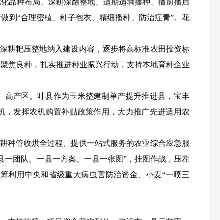
优化品种布局、深耕深翻整地、适期适墒播种、播前播后
做到“合理密植、种子包衣、精细播种、防治症青”。花
深耕耙压整地纳入建设内容，逐步将高标准农田投资标
万亩。聚焦良种，扎实推进种业振兴行动，支持本地育种企业
、高产区。叶县作为玉米整建制单产提升推进县，宝丰
机，发挥农机购置补贴政策作用，大力推广先进适用农
耕种管收烘全过程、提供一站式服务的农业综合应急服
县一团队、一县一方案、一县一张图”，挂图作战，压茬
筹利用中央和省级重大病虫害防治资金、小麦“一喷三