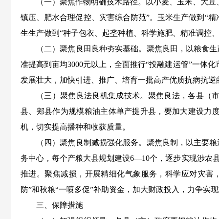
（一）聚焦作物明确技术路径。以小麦、玉米、大豆
镇压、肥水合理促控、灾害综合防范”。玉米生产做到“精
生生产做到“种子包衣、起垄种植、科学施肥、精准调控、
（二）聚焦良田良种夯实基础。聚焦良田，以粮食生
准提高到亩均3000元以上，全面推行“投融建运管”一体
发展壮大，加快引进、推广、培育一批高产优质抗病抗逆
（三）聚焦良法良机集成技术。聚焦良法，各县（
县、郏县作为规模粮油主体单产提升县，要加大建设力
机，切实提高播种和收获质量。
（四）聚焦良制减损强化服务。聚焦良制，以主要粮
务中心，每个产粮大县规划建设6—10个，逐步实现涉农
推进。聚焦减损，开展精细化气象服务，科学应对灾害
防”和秋粮“一喷多促”补助资金，加大财政投入，力争实
三、保障措施