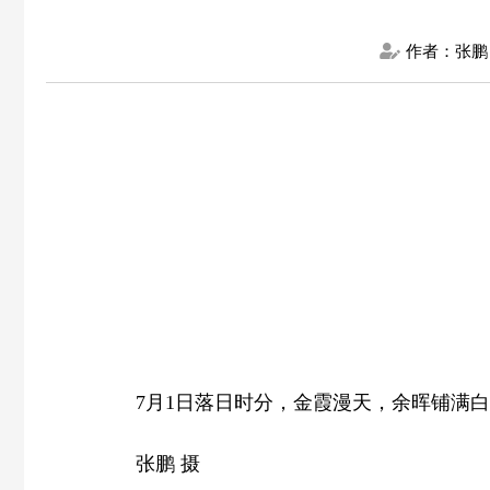
作者：张鹏
7月1日落日时分，金霞漫天，余晖铺满
张鹏 摄