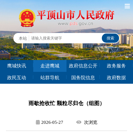
鹰城快讯
走进鹰城
政府信息公开
政务服务
政民互动
站群导航
国务院信息
政府数据
雨歇抢收忙 颗粒尽归仓（组图）
2026-05-27
次
浏览