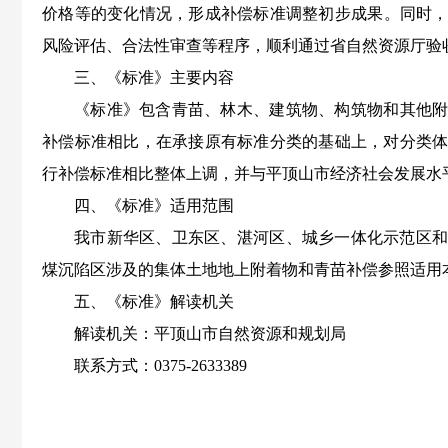
价格
等的变化
情况，
形成补偿标准调整初步成果。同时
风险评估、合法性审查等程序，顺利通过省自然资源厅验
三
、
《
标准
》
主要内容
《标准》
包含
青苗、林木、建筑物
、
构筑物
和其他
补偿标准相比，在承接原有标准分类的基础上，对分类
行补偿
标准
相比整体上调，并与平顶山市经济社会发展水
四
、
《
标准
》
适用范围
我市新华区、卫东区、湛河区、城乡一体化示范区
煤沉陷区涉及的集体土地地上附着物和青苗补偿参照适用
五、《标准》解读机关
解读机关：平顶山市自然资源和规划局
联系方式：
0375-2633389