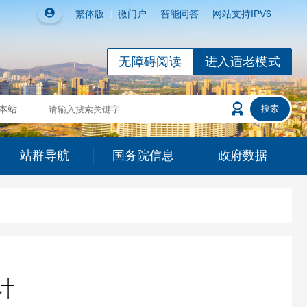
繁体
版
微门户
智能问答
网站支持IPV6
无障碍阅读
进入适老模式
站群导航
国务院信息
政府数据
计