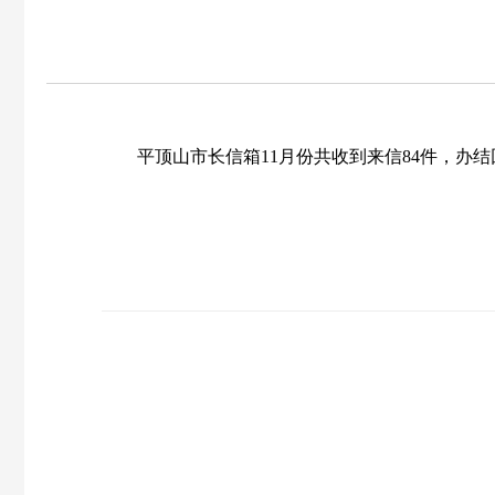
平顶山
市长信箱11月份共收到来信
84件
，办结