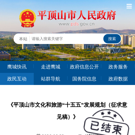
鹰城快讯
走进鹰城
政府信息公开
政务服务
政民互动
站群导航
国务院信息
政府数据
《平顶山市文化和旅游“十五五”发展规划（征求意
见稿）》