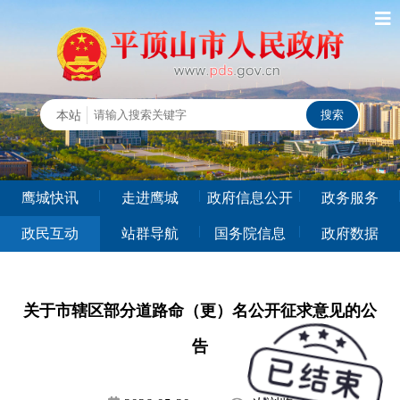
鹰城快讯
走进鹰城
政府信息公开
政务服务
政民互动
站群导航
国务院信息
政府数据
关于市辖区部分道路命（更）名公开征求意见的公
告