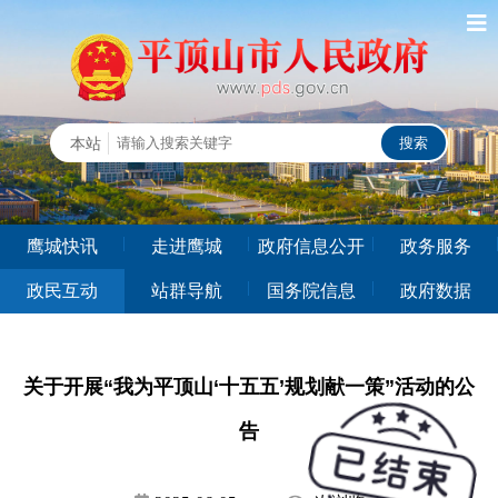
鹰城快讯
走进鹰城
政府信息公开
政务服务
政民互动
站群导航
国务院信息
政府数据
关于开展“我为平顶山‘十五五’规划献一策”活动的公
告